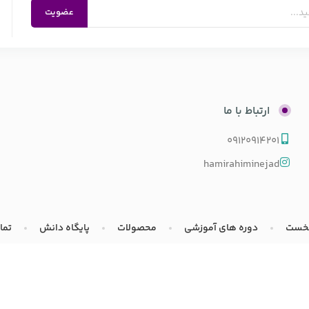
ارتباط با ما
09120914201
hamirahiminejad
خست
دوره های آموزشی
محصولات
پایگاه دانش
تما
مادی و معنوی این سایت متعلق به
پرشیا کنترل
می باشد. طراحی شده